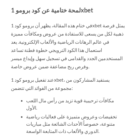
لمحة ختامية عن كود برومو 1xbet
في ختام هذه المقالة، يظهر أن برومو كود 1xbet يمثل فرصة
ذهبية لكل من يسعى للاستفادة من عروض ومكافآت مميزة
في عالم الرهانات الرياضية والألعاب الإلكترونية. يعد
استعمال هذا الكود الترويجي خطوة فطنة تساعد
المستخدمين الجدد والقدامى في تسجيل سهل وإيداع ميسر
وفرص ربح مضاعفة ضمن عروض خاصة.
عند تفعيل برومو كود 1xbet، يستفيد المشاركون من
مجموعة من الفوائد التي تتضمن:
مكافآت ترحيبية قوية تزيد من رأس مال اللعب
الأول.
تخفيضات وعروض متميزة على فعاليات رياضية
متنوعة، خصوصاً الأحداث الشائعة مثل مباريات
الدوري والألعاب ذات المتابعة الواسعة.