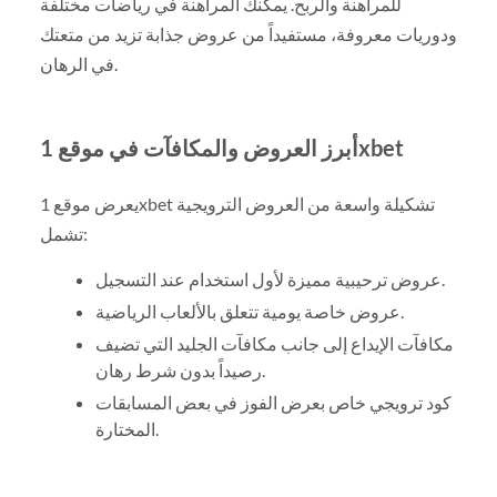
للمراهنة والربح. يمكنك المراهنة في رياضات مختلفة
ودوريات معروفة، مستفيداً من عروض جذابة تزيد من متعتك
في الرهان.
أبرز العروض والمكافآت في موقع 1xbet
يعرض موقع 1xbet تشكيلة واسعة من العروض الترويجية
تشمل:
عروض ترحيبية مميزة لأول استخدام عند التسجيل.
عروض خاصة يومية تتعلق بالألعاب الرياضية.
مكافآت الإيداع إلى جانب مكافآت الجليد التي تضيف
رصيداً بدون شرط رهان.
كود ترويجي خاص بعرض الفوز في بعض المسابقات
المختارة.