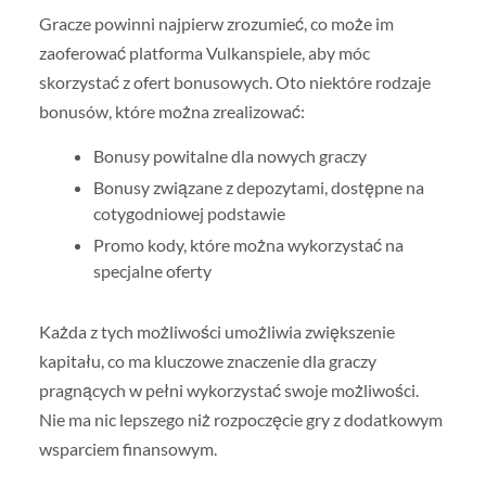
Gracze powinni najpierw zrozumieć, co może im
zaoferować platforma Vulkanspiele, aby móc
skorzystać z ofert bonusowych. Oto niektóre rodzaje
bonusów, które można zrealizować:
Bonusy powitalne dla nowych graczy
Bonusy związane z depozytami, dostępne na
cotygodniowej podstawie
Promo kody, które można wykorzystać na
specjalne oferty
Każda z tych możliwości umożliwia zwiększenie
kapitału, co ma kluczowe znaczenie dla graczy
pragnących w pełni wykorzystać swoje możliwości.
Nie ma nic lepszego niż rozpoczęcie gry z dodatkowym
wsparciem finansowym.