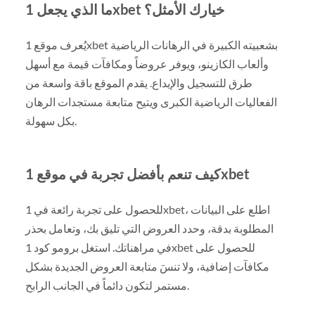
ما الذي يجعل 1xbet خيارك الأمثل؟
يُعرف موقع 1xbet بشعبيته الكبيرة في الرهانات الرياضية
وألعاب الكازينو، ويوفر عروضاً ومكافآت قيمة مع أسهل
طرق للتسجيل والإيداع. يقدم الموقع باقة واسعة من
الفعاليات الرياضية الكبرى ويتيح متابعة مستجدات الرهان
بكل سهولة.
كيف تنعم بأفضل تجربة في موقع 1xbet
للحصول على تجربة رائعة في 1xbet، اطلع على البيانات
المطلوبة بدقة، وحدد العروض التي تليق بك، وتعامل بحذر
في مراهناتك. استغل برومو كود 1xbet للحصول على
مكافآت إضافية، ولا تنسَ متابعة العروض الجديدة بشكل
مستمر لتكون دائماً في الجانب الرابح.