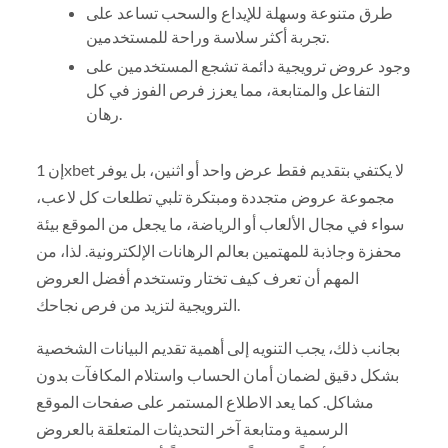
طرق متنوعة وسهلة للإيداع والسحب تساعد على
تجربة أكثر سلاسة وراحة للمستخدمين.
وجود عروض ترويجية دائمة تشجع المستخدمين على
التفاعل والمتابعة، مما يعزز فرص الفوز في كل
رهان.
إن 1xbet لا يكتفي بتقديم فقط عرض واحد أو اثنين، بل يوفر
مجموعة عروض متجددة ومبتكرة تلبي تطلعات كل لاعب،
سواء في مجال الألعاب أو الرياضة، ما يجعل من الموقع بيئة
محفزة وجاذبة للمهتمين بعالم الرهانات الإلكترونية. لذا، من
المهم أن تعرف كيف تختار وتستخدم أفضل العروض
الترويجية لتزيد من فرص نجاحك.
بجانب ذلك، يجب التنويه إلى أهمية تقديم البيانات الشخصية
بشكل دقيق لضمان أمان الحساب واستلام المكافآت بدون
مشاكل. كما يعد الاطلاع المستمر على صفحات الموقع
الرسمية ومتابعة آخر التحديثات المتعلقة بالعروض