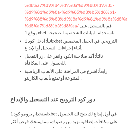
%d8%a7%d9%84%d9%8a%d9%88%d9%85-
%d9%81%d9%8a-%d9%85%d8%b5%d8%b1-
%d9%88%d9%83%d9%8a%d9%81%d9%8a%d8%a
%d8%a7%d8%b3%d8%aa/
قم بالتسجيل على
موقع 1xbet باستخدام البيانات الشخصية الصحيحة.
ثانياً: أدخل كود 1xbet الترويجي في الحقل المخصص
أثناء إجراءات التسجيل أو الإيداع.
ثالثاً: أكد صلاحية الكود وانقر على زر التفعيل
للحصول على المكافأة.
رابعاً: اشرع في المراهنة على الألعاب الرياضية
المتنوعة أو تمتع بألعاب الكازينو.
دور كود الترويج عند التسجيل والإيداع
استخدام برومو كود 1xbet في أول إيداع لك يتيح لك الحصول
على مكافآت إضافية تزيد من رصيدك، مما يمنحك فرص أكثر