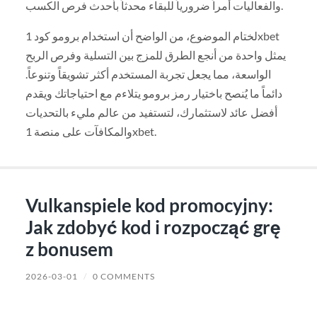
والفعاليات أمراً ضرورياً للبقاء محدثاً بأحدث فرص الكسب.
لختام الموضوع، من الواضح أن استخدام برومو كود 1xbet
يمثل واحدة من أنجع الطرق للمزج بين التسلية وفرص الربح
الواسعة، مما يجعل تجربة المستخدم أكثر تشويقاً وتنوعاً.
دائماً ما يُنصح باختيار رمز برومو يتلاءم مع احتياجاتك ويقدم
أفضل عائد لاستثمارك، لتستفيد من عالم مليء بالتحديات
والمكافآت على منصة 1xbet.
Vulkanspiele kod promocyjny:
Jak zdobyć kod i rozpocząć grę
z bonusem
2026-03-01
/
0 COMMENTS