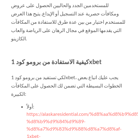
للمستخدمين الجدد والحاليين الحصول على عروض
ومكافآت حصرية عند التسجيل أو الإيداع. يتيح هذا العرض
للمستخدم اختيار من بين عدة طرق للاستفادة من المكافآت
التي يقدمها الموقع في مجال الرهان على الرياضة والعاب
الكازينو.
كيفية الاستفادة من برومو كود 1xbet
لكي تستفيد من برومو كود 1xbet، يجب عليك اتباع بعض
الخطوات البسيطة التي تضمن لك الحصول على المكافآت
الكبيرة:
أولاً:
https://alaskaresidential.com/%d8%aa%d8%b9%
%d8%b9%d9%84%d9%89-
%d8%a7%d9%83%d9%88%d8%a7%d8%af-
1xbet-